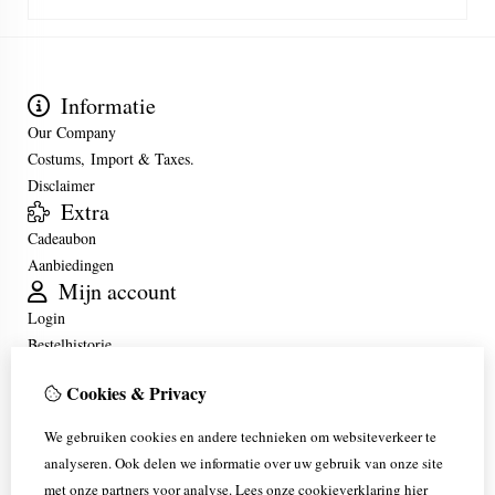
Informatie
Our Company
Costums, Import & Taxes.
Disclaimer
Extra
Cadeaubon
Aanbiedingen
Mijn account
Login
Bestelhistorie
Verlanglijst
Cookies & Privacy
Klantenservice
Contact
We gebruiken cookies en andere technieken om websiteverkeer te
Retourneren
analyseren. Ook delen we informatie over uw gebruik van onze site
Sitemap
met onze partners voor analyse.
Lees onze cookieverklaring
hier